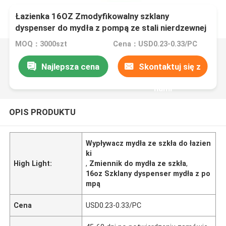
Łazienka 16OZ Zmodyfikowalny szklany
dyspenser do mydła z pompą ze stali nierdzewnej
MOQ：3000szt
Cena：USD0.23-0.33/PC
Najlepsza cena
Skontaktuj się z
nami
OPIS PRODUKTU
Wypływacz mydła ze szkła do łazien
ki
High Light:
,
Zmiennik do mydła ze szkła
,
16oz Szklany dyspenser mydła z po
mpą
Cena
USD0.23-0.33/PC