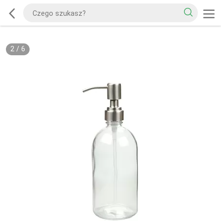
2
/
6