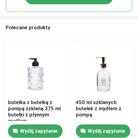
Polecane produkty
Do domu
butelka z butelką z
450 ml szklanych
pompą szklaną 375 ml
butelek z mydłem z
butelki z płynnym
pompą
Produkty
mydłem
Wyślij zapytanie
Wyślij zapytanie
O nas