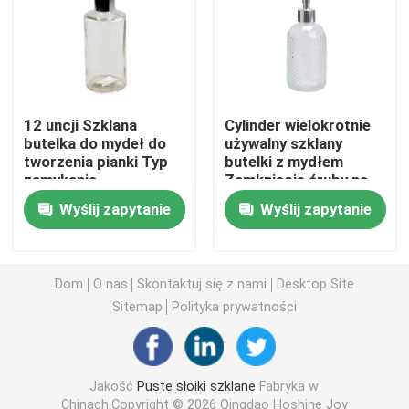
Szklane butelki z mydłem
SZKLANY SŁOIK
12 uncji Szklana
Cylinder wielokrotnie
butelka do mydeł do
używalny szklany
tworzenia pianki Typ
butelki z mydłem
Szklany dyspenser napojów
zamykania
Zamknięcie śruby na
wielokrotnego użytku
typ projektowania
Wyślij zapytanie
Wyślij zapytanie
Szklane kubki do picia
Szklany kubek piwa
Dom
O nas
Skontaktuj się z nami
Desktop Site
Sitemap
Polityka prywatności
Szklane szklanki do wina
Jakość
Puste słoiki szklane
Fabryka w
Szklane butelki mleka
Chinach.Copyright © 2026 Qingdao Hoshine Joy