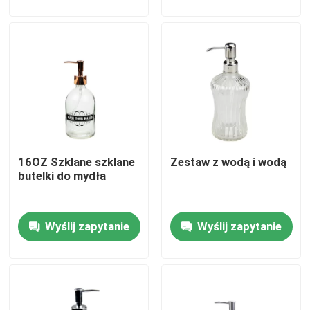
Wycieczka po fabryce
Kontrola jakości
Skontaktuj się z nami
16OZ Szklane szklane
Zestaw z wodą i wodą
Poproś o wycenę
butelki do mydła
Puste słoiki szklane
Wyślij zapytanie
Wyślij zapytanie
Szklane świeczniki wotywne
Szklane butelki do dyfuzji